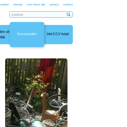
verlast
nieuws
over deze site
privacy
contact
en uit
Documenten
Het CCV helpt
tijk