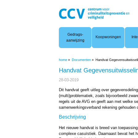
Woonoverlast
Gedrags-
Koopwoningen
Inte
aanwijzing
home
»
Documenten
»
Handvat Gegevensuitwisselin
Handvat Gegevensuitwisselin
28-03-2019
Dit handvat geeft uitleg over gegevensdeli
(multi)problematiek, zoals bijvoorbeeld zwar
regels uit de AVG en geeft aan met welke se
samenwerkingsverband rekening gehouden d
Beschrijving
Het nieuwe handvat is breed van toepassing
complexe casuïstiek. Daarnaast bevat het h