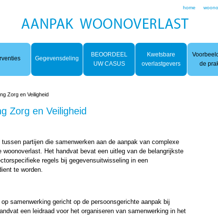
home
woono
BEOORDEEL
Kwetsbare
Voorbeeld
rventies
Gegevensdeling
UW CASUS
overlastgevers
de prak
g Zorg en Veiligheid
g Zorg en Veiligheid
ng tussen partijen die samenwerken aan de aanpak van complexe
e woonoverlast. Het handvat bevat een uitleg van de belangrijkste
ctorspecifieke regels bij gegevensuitwisseling in een
ient te worden.
 op samenwerking gericht op de persoonsgerichte aanpak bij
andvat een leidraad voor het organiseren van samenwerking in het