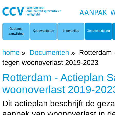
Woonoverlast
Gedrags-
Koopwoningen
Interventies
Gegevensdeling
aanwijzing
home
»
Documenten
»
Rotterdam 
tegen woonoverlast 2019-2023
Rotterdam - Actieplan 
woonoverlast 2019-202
Dit actieplan beschrijft de gez
aanpak van woonoverlast in 