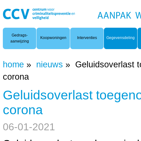
Woonoverlast
Gedrags-
Koopwoningen
Interventies
Gegevensdeling
aanwijzing
home
»
nieuws
»
Geluidsoverlast
corona
Geluidsoverlast toege
corona
06-01-2021