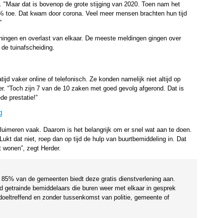
. "Maar dat is bovenop de grote stijging van 2020. Toen nam het
3% toe. Dat kwam door corona. Veel meer mensen brachten hun tijd
”
ingen en overlast van elkaar. De meeste meldingen gingen over
 de tuinafscheiding.
jd vaker online of telefonisch. Ze konden namelijk niet altijd op
rder. “Toch zijn 7 van de 10 zaken met goed gevolg afgerond. Dat is
de prestatie!”
g
sluimeren vaak. Daarom is het belangrijk om er snel wat aan te doen.
Lukt dat niet, roep dan op tijd de hulp van buurtbemiddeling in. Dat
t wonen”, zegt Herder.
. 85% van de gemeenten biedt deze gratis dienstverlening aan.
ed getrainde bemiddelaars die buren weer met elkaar in gesprek
 doeltreffend en zonder tussenkomst van politie, gemeente of