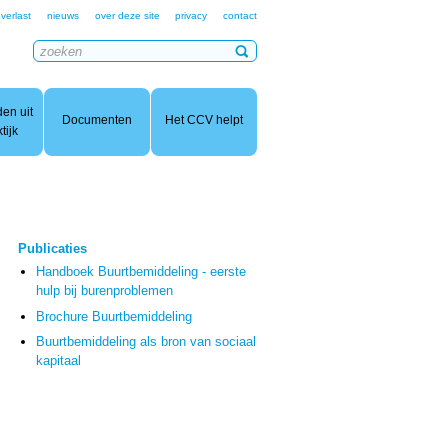
verlast
nieuws
over deze site
privacy
contact
en uit
Documenten
Het CCV helpt
tijk
Publicaties
Handboek Buurtbemiddeling - eerste
hulp bij burenproblemen
Brochure Buurtbemiddeling
Buurtbemiddeling als bron van sociaal
kapitaal