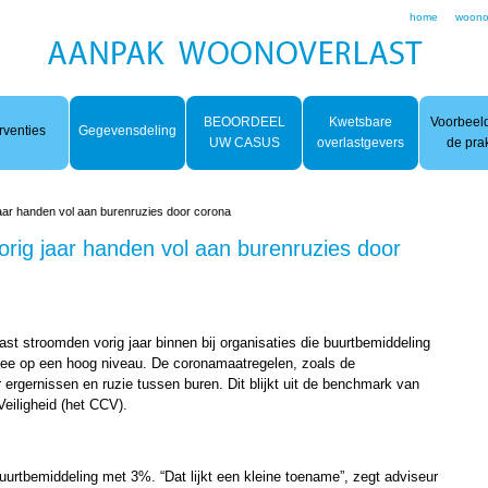
home
woono
BEOORDEEL
Kwetsbare
Voorbeeld
rventies
Gegevensdeling
UW CASUS
overlastgevers
de prak
aar handen vol aan burenruzies door corona
rig jaar handen vol aan burenruzies door
st stroomden vorig jaar binnen bij organisaties die buurtbemiddeling
rmee op een hoog niveau. De coronamaatregelen, zoals de
rgernissen en ruzie tussen buren. Dit blijkt uit de benchmark van
Veiligheid (het CCV).
uurtbemiddeling met 3%. “Dat lijkt een kleine toename”, zegt adviseur