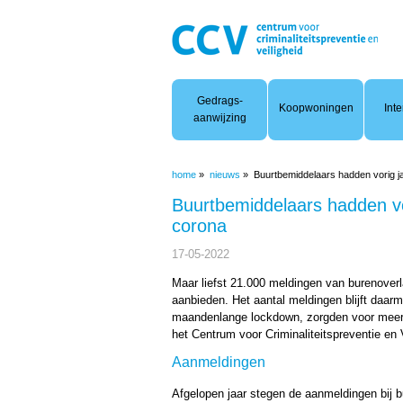
Woonoverlast
Gedrags-
Koopwoningen
Inte
aanwijzing
home
»
nieuws
»
Buurtbemiddelaars hadden vorig j
Buurtbemiddelaars hadden vo
corona
17-05-2022
Maar liefst 21.000 meldingen van burenoverla
aanbieden. Het aantal meldingen blijft daa
maandenlange lockdown, zorgden voor meer e
het Centrum voor Criminaliteitspreventie en 
Aanmeldingen
Afgelopen jaar stegen de aanmeldingen bij b