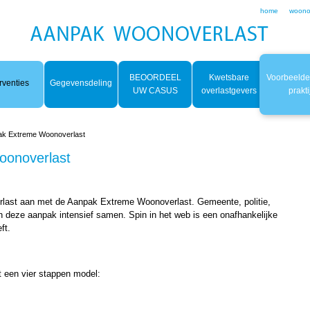
home
woono
BEOORDEEL
Kwetsbare
Voorbeelden
rventies
Gegevensdeling
UW CASUS
overlastgevers
prakti
pak Extreme Woonoverlast
oonoverlast
rlast aan met de Aanpak Extreme Woonoverlast. Gemeente, politie,
n deze aanpak intensief samen. Spin in het web is een onafhankelijke
ft.
 een vier stappen model: