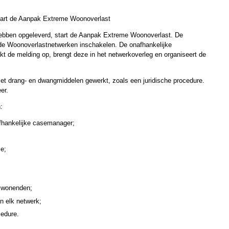
start de Aanpak Extreme Woonoverlast
hebben opgeleverd, start de Aanpak Extreme Woonoverlast. De
n de Woonoverlastnetwerken inschakelen. De onafhankelijke
akt de melding op, brengt deze in het netwerkoverleg en organiseert de
t drang- en dwangmiddelen gewerkt, zoals een juridische procedure.
er.
:
afhankelijke casemanager;
ie;
omwonenden;
 elk netwerk;
edure.