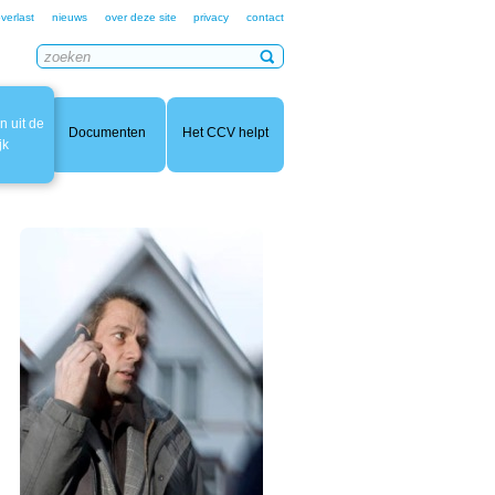
verlast
nieuws
over deze site
privacy
contact
 uit de
Documenten
Het CCV helpt
jk