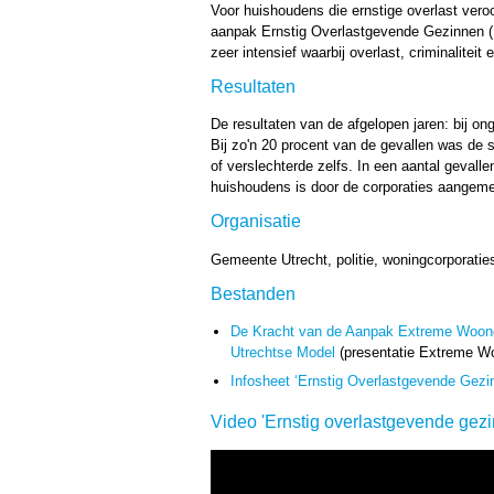
Voor huishoudens die ernstige overlast veroo
aanpak Ernstig Overlastgevende Gezinnen (E
zeer intensief waarbij overlast, criminalit
Resultaten
De resultaten van de afgelopen jaren: bij on
Bij zo'n 20 procent van de gevallen was de si
of verslechterde zelfs. In een aantal gevalle
huishoudens is door de corporaties aangeme
Organisatie
Gemeente Utrecht, politie, woningcorporatie
Bestanden
De Kracht van de Aanpak Extreme Woonov
Utrechtse Model
(presentatie Extreme Wo
Infosheet ‘Ernstig Overlastgevende Gez
Video 'Ernstig overlastgevende gez