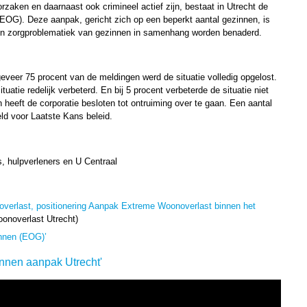
rzaken en daarnaast ook crimineel actief zijn, bestaat in Utrecht de
OG). Deze aanpak, gericht zich op een beperkt aantal gezinnen, is
eit en zorgproblematiek van gezinnen in samenhang worden benaderd.
geveer 75 procent van de meldingen werd de situatie volledig opgelost.
tuatie redelijk verbeterd. En bij 5 procent verbeterde de situatie niet
n heeft de corporatie besloten tot ontruiming over te gaan. Een aantal
ld voor Laatste Kans beleid.
s, hulpverleners en U Centraal
erlast, positionering Aanpak Extreme Woonoverlast binnen het
onoverlast Utrecht)
innen (EOG)’
innen aanpak Utrecht'