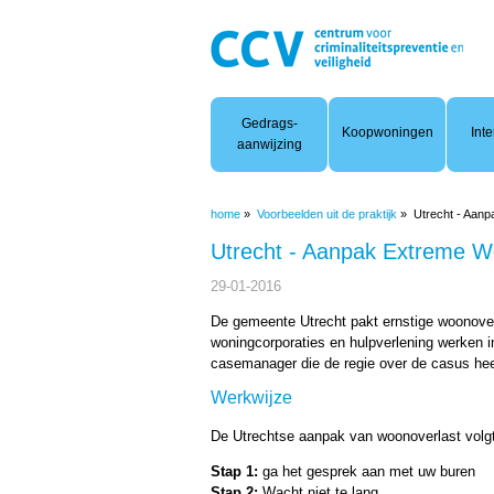
Woonoverlast
Gedrags-
Koopwoningen
Inte
aanwijzing
home
»
Voorbeelden uit de praktijk
»
Utrecht - Aan
Utrecht - Aanpak Extreme W
29-01-2016
De gemeente Utrecht pakt ernstige woonove
woningcorporaties en hulpverlening werken i
casemanager die de regie over de casus hee
Werkwijze
De Utrechtse aanpak van woonoverlast volgt
Stap 1:
ga het gesprek aan met uw buren
Stap 2:
Wacht niet te lang