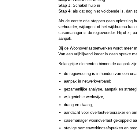
Stap 3:
Schakel hulp in
Stap 4:
als dat nog niet voldoende is, dan 
Als de eerste drie stappen geen oplossing 
verhuurder, wijkagent of het wijkbureau ka
casemanager is de regievoerder. Hij of zij p
aanpak.
Bij de Woonoverlastnetwerken wordt meer me
Van een vrijblijvend kader is geen sprake me
Belangrijke elementen binnen de aanpak zijn
de regievoering is in handen van een on
aanpak in netwerkverband;
gezamenlijke analyse, aanpak en strateg
wijkgerichte werkwijze;
drang en dwang;
aandacht voor overlastveroorzaker én 
casemanager woonoverlast gekoppeld aan
stevige samenwerkingsafspraken en proc